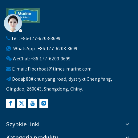
Tel : +86-177-6203-3699

WhatsApp : +86-177-6203-3699

WeChat: +86-177-6203-3699

E-mail:
Fiberboat@times-marine.com

Dodaj: 88# chun yang road, dystrykt Cheng Yang,

Qingdao, 260043, Shangdong, Chiny.
Szybkie linki
Kategoria produktu