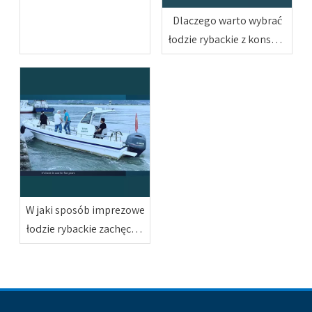
rybackie
Dlaczego warto wybrać
łodzie rybackie z konsolą
środkową do
profesjonalnego
wędkarstwa morskiego
W jaki sposób imprezowe
łodzie rybackie zachęcają
do spędzania czasu na
świeżym powietrzu z
przyjaciółmi