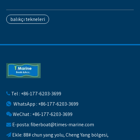
balıkçı tekneleri
Tel : +86-177-6203-3699

WhatsApp : +86-177-6203-3699

WeChat : +86-177-6203-3699

E-posta:
fiberboat@times-marine.com

Ekle: 88# chun yang yolu, Cheng Yang bölgesi,
