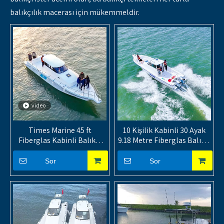
balıkçılık macerası için mükemmeldir.
video
Times Marine 45 ft
10 Kişilik Kabinli 30 Ayak
Fiberglas Kabinli Balıkçı
9.18 Metre Fiberglas Balıkçı
Teknesi – 12 Yolcu Açık
Tekneleri
Deniz Yatı
Sor
Sor