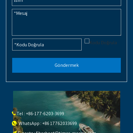
Göndermek
Tel : +86-177-6203-3699

WhatsApp : +86 17762033699
