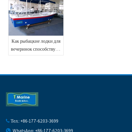
морской рыбалки
Как рыбацкие лодки для
вечеринок способствуют
развлечениям друзей на
свежем воздухе
Тел.: +86-177-6203-3699

WhatsApp: +86-177-6203-3699
