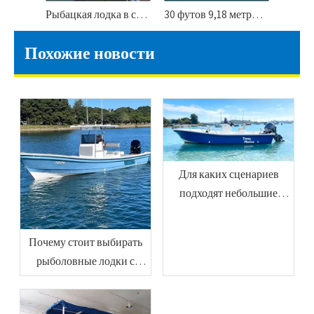
Рыбацкая лодка в стиле Панга длиной 25 футов7,6 метра на 10 человек
30 футов 9,18 метров 10-22 пассажирские лодки Лодки из стекловолокна
Похожие новости
Для каких сценариев
подходят небольшие
океанские рыболовные
суда
Почему стоит выбирать
рыболовные лодки с
центральной консолью
для профессиональной