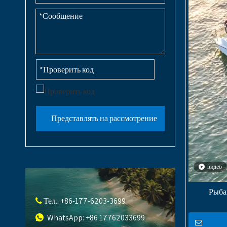
Представлять на рассмотрение
видео
Рыба
Тел.: +86-177-6203-3699

WhatsApp: +86 17762033699
