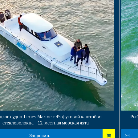
цкое судно Times Marine с 45-футовой каютой из
Рыб
стекловолокна – 12-местная морская яхта
Запросить