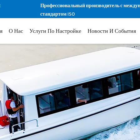
:
Профессиональный производитель с межд
стандартом ISO
я
О Нас
Услуги По Настройке
Новости И События